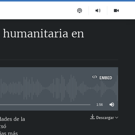
ia humanitaria en
EMBED
able
1:56
Descargar
dades de la
EMBED
rsó
lias más