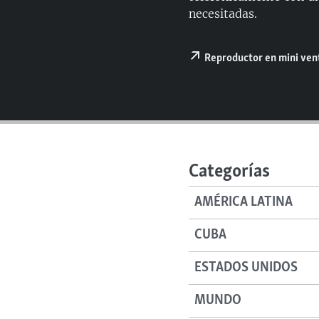
RADIO MARTÍ
necesitadas.
ESPECIALES
MULTIMEDIA
ESPECIALES
Reproductor en mini ve
EDITORIALES
LA REALIDAD DE LA VIVIENDA EN
CUBA
SER VIEJO EN CUBA
KENTU-CUBANO
Categorías
LOS SANTOS DE HIALEAH
DESINFORMACIÓN RUSA EN
AMÉRICA LATINA
AMÉRICA LATINA
CUBA
LA INVASIÓN DE RUSIA A UCRANIA
ESTADOS UNIDOS
MUNDO