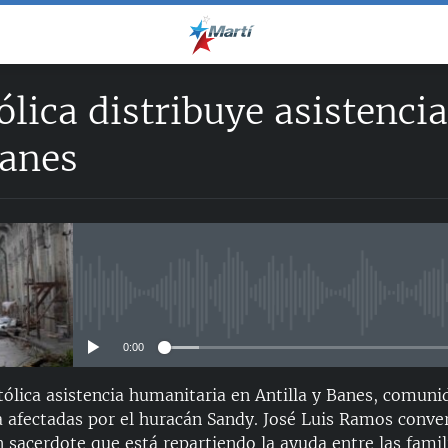
tólica distribuye asistenc
Banes
No media source currently avail
0:00
atólica asistencia humanitaria en Antilla y Banes, comuni
a afectadas por el huracán Sandy. José Luis Ramos conve
 sacerdote que está repartiendo la ayuda entre las fami