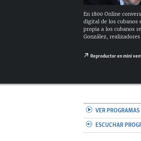
RADIO MARTÍ
ESPECIALES
En 1800 Online convers
digital de los cubanos
MULTIMEDIA
ESPECIALES
propia a los cubanos re
EDITORIALES
LA REALIDAD DE LA VIVIENDA EN
González, realizadore
CUBA
SER VIEJO EN CUBA
Reproductor en mini ve
KENTU-CUBANO
LOS SANTOS DE HIALEAH
DESINFORMACIÓN RUSA EN
AMÉRICA LATINA
LA INVASIÓN DE RUSIA A UCRANIA
VER PROGRAMAS 
ESCUCHAR PROG