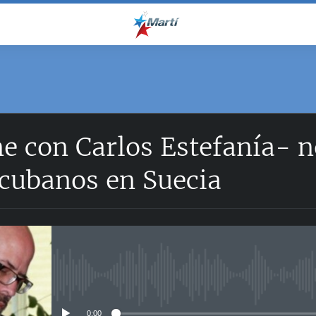
e con Carlos Estefanía- n
 cubanos en Suecia
No media source currently avail
0:00