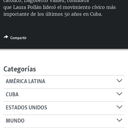
católico, Dagoberto Valdés, considera
RADIO MARTÍ
que Laura Pollán lideró el movimiento cívico más
importante de los últimos 50 años en Cuba.
ESPECIALES
MULTIMEDIA
ESPECIALES
EDITORIALES
LA REALIDAD DE LA VIVIENDA EN CUBA
Compartir
SER VIEJO EN CUBA
SÍGUENOS
KENTU-CUBANO
LOS SANTOS DE HIALEAH
Categorías
DESINFORMACIÓN RUSA EN AMÉRICA LATINA
AMÉRICA LATINA
LA INVASIÓN DE RUSIA A UCRANIA
CUBA
ESTADOS UNIDOS
MUNDO