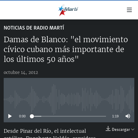
Enlaces
de
accesibilidad
NOTICIAS DE RADIO MARTÍ
TITULARES
Ir
Damas de Blanco: "el movimiento
al
CUBA
contenido
cívico cubano más importante de
ESTADOS UNIDOS
principal
CUBA
los últimos 50 años"
Ir
AMÉRICA LATINA
DERECHOS HUMANOS
ESTADOS UNIDOS
a
octubre 14, 2012
INMIGRACIÓN
la
#11JCUBA, 5 AÑOS DESPUÉS
AMÉRICA 250
navegación
MUNDO
INFORME DEL DEPARTAMENTO DE ESTADO DE EEUU
principal
SOBRE CUBA
DEPORTES
Ir
No media source currently available
a
ARTE Y ENTRETENIMIENTO
la
0:00
1:19
OPINIÓN GRÁFICA
búsqueda
Descargar
Desde Pinar del Río, el intelectual
AUDIOVISUALES MARTÍ