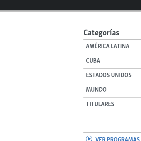
RADIO MARTÍ
ESPECIALES
MULTIMEDIA
ESPECIALES
Categorías
EDITORIALES
LA REALIDAD DE LA VIVIENDA EN
CUBA
AMÉRICA LATINA
SER VIEJO EN CUBA
CUBA
KENTU-CUBANO
ESTADOS UNIDOS
LOS SANTOS DE HIALEAH
DESINFORMACIÓN RUSA EN
MUNDO
AMÉRICA LATINA
TITULARES
LA INVASIÓN DE RUSIA A UCRANIA
VER PROGRAMAS 