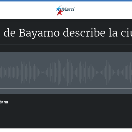
 de Bayamo describe la c
No media source currently avail
ntana