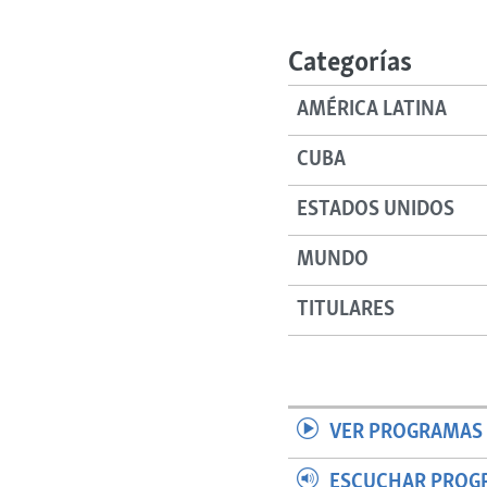
RADIO MARTÍ
ESPECIALES
Categorías
MULTIMEDIA
ESPECIALES
AMÉRICA LATINA
EDITORIALES
LA REALIDAD DE LA VIVIENDA EN
CUBA
CUBA
SER VIEJO EN CUBA
ESTADOS UNIDOS
KENTU-CUBANO
MUNDO
LOS SANTOS DE HIALEAH
DESINFORMACIÓN RUSA EN
TITULARES
AMÉRICA LATINA
LA INVASIÓN DE RUSIA A UCRANIA
VER PROGRAMAS 
ESCUCHAR PROG