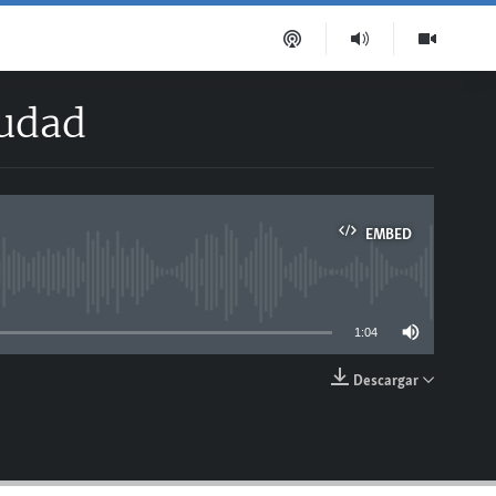
iudad
EMBED
able
1:04
Descargar
EMBED