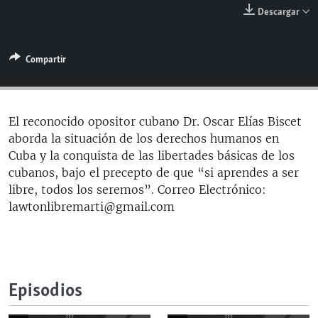
RADIO MARTÍ
Descargar
ESPECIALES
Compartir
MULTIMEDIA
ESPECIALES
EDITORIALES
LA REALIDAD DE LA VIVIENDA EN CUBA
SER VIEJO EN CUBA
El reconocido opositor cubano Dr. Oscar Elías Biscet
SÍGUENOS
aborda la situación de los derechos humanos en
KENTU-CUBANO
Cuba y la conquista de las libertades básicas de los
LOS SANTOS DE HIALEAH
cubanos, bajo el precepto de que “si aprendes a ser
libre, todos los seremos”. Correo Electrónico:
DESINFORMACIÓN RUSA EN AMÉRICA LATINA
lawtonlibremarti@gmail.com
LA INVASIÓN DE RUSIA A UCRANIA
Episodios