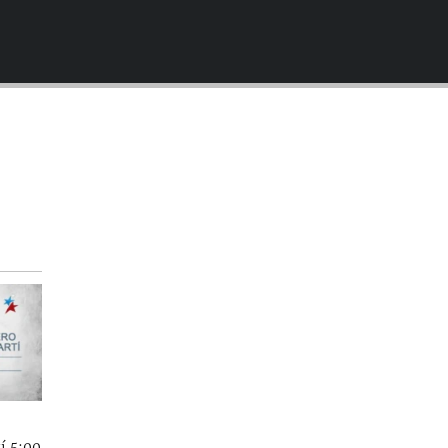
EMBED
í 5:00