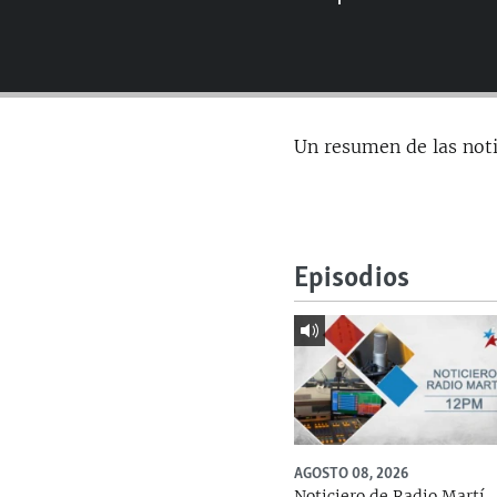
RADIO MARTÍ
ESPECIALES
MULTIMEDIA
ESPECIALES
EDITORIALES
LA REALIDAD DE LA VIVIENDA EN
Un resumen de las not
CUBA
SER VIEJO EN CUBA
KENTU-CUBANO
LOS SANTOS DE HIALEAH
Episodios
DESINFORMACIÓN RUSA EN
AMÉRICA LATINA
LA INVASIÓN DE RUSIA A UCRANIA
AGOSTO 08, 2026
Noticiero de Radio Martí