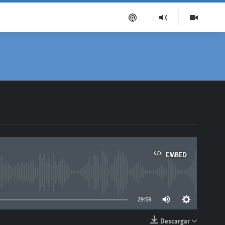
EMBED
able
29:59
Descargar