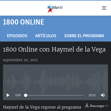
Enlaces
de
accesibilidad
1800 ONLINE
TITULARES
Ir
al
CUBA
EPISODIOS
ARTÍCULOS
SOBRE EL PROGRAMA
contenido
ESTADOS UNIDOS
principal
CUBA
1800 Online con Haymel de la Vega
Ir
AMÉRICA LATINA
DERECHOS HUMANOS
ESTADOS UNIDOS
a
septiembre 20, 2012
INMIGRACIÓN
la
#11JCUBA, 5 AÑOS DESPUÉS
AMÉRICA 250
navegación
MUNDO
INFORME DEL DEPARTAMENTO DE ESTADO DE EEUU
principal
SOBRE CUBA
DEPORTES
Ir
No media source currently available
a
ARTE Y ENTRETENIMIENTO
la
0:00
23:13
OPINIÓN GRÁFICA
búsqueda
AUDIOVISUALES MARTÍ
Descargar
Haymel de la Vega regreso al programa