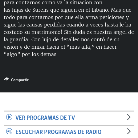
para contarnos como va la situacion con
RADIO MARTÍ
las hijas de Surelis que siguen en el Libano. Mas que
ESPECIALES
todo para contarnos por que ella arma peticiones y
sigue las causas perdidas cuando a veces hasta le ha
MULTIMEDIA
ESPECIALES
costado su matrimonio! Sin duda es nuestra angel de
EDITORIALES
LA REALIDAD DE LA VIVIENDA EN CUBA
la guardia! Con lujo de detalles nos contó de su
vision y de mirar hacia el “mas alla,” en hacer
SER VIEJO EN CUBA
“algo” por los demas.
SÍGUENOS
KENTU-CUBANO
LOS SANTOS DE HIALEAH
Compartir
DESINFORMACIÓN RUSA EN AMÉRICA LATINA
LA INVASIÓN DE RUSIA A UCRANIA
VER PROGRAMAS DE TV
ESCUCHAR PROGRAMAS DE RADIO