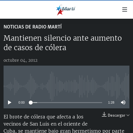
Enlaces
de
accesibilidad
NOTICIAS DE RADIO MARTÍ
TITULARES
Ir
Mantienen silencio ante aumento
al
CUBA
contenido
de casos de cólera
ESTADOS UNIDOS
principal
CUBA
Ir
octubre 04, 2012
AMÉRICA LATINA
DERECHOS HUMANOS
ESTADOS UNIDOS
a
INMIGRACIÓN
la
#11JCUBA, 5 AÑOS DESPUÉS
AMÉRICA 250
navegación
MUNDO
INFORME DEL DEPARTAMENTO DE ESTADO DE EEUU
principal
No media source currently available
SOBRE CUBA
DEPORTES
Ir
a
0:00
1:28
ARTE Y ENTRETENIMIENTO
la
Descargar
El brote de cólera que afecta a los
OPINIÓN GRÁFICA
búsqueda
vecinos de San Luis en el oriente de
AUDIOVISUALES MARTÍ
Cuba, se mantiene bajo gran hermetismo por parte