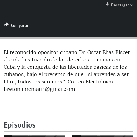
RADIO MARTÍ
Descargar
ESPECIALES
Compartir
MULTIMEDIA
ESPECIALES
EDITORIALES
LA REALIDAD DE LA VIVIENDA EN CUBA
SER VIEJO EN CUBA
El reconocido opositor cubano Dr. Oscar Elías Biscet
SÍGUENOS
aborda la situación de los derechos humanos en
KENTU-CUBANO
Cuba y la conquista de las libertades básicas de los
LOS SANTOS DE HIALEAH
cubanos, bajo el precepto de que “si aprendes a ser
libre, todos los seremos”. Correo Electrónico:
DESINFORMACIÓN RUSA EN AMÉRICA LATINA
lawtonlibremarti@gmail.com
LA INVASIÓN DE RUSIA A UCRANIA
Episodios