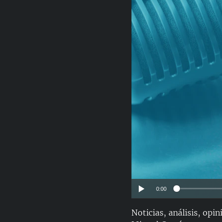
RADIO MARTÍ
ESPECIALES
MULTIMEDIA
ESPECIALES
EDITORIALES
LA REALIDAD DE LA VIVIENDA EN
CUBA
SER VIEJO EN CUBA
KENTU-CUBANO
LOS SANTOS DE HIALEAH
DESINFORMACIÓN RUSA EN
AMÉRICA LATINA
LA INVASIÓN DE RUSIA A UCRANIA
0:00
Noticias, análisis, opi