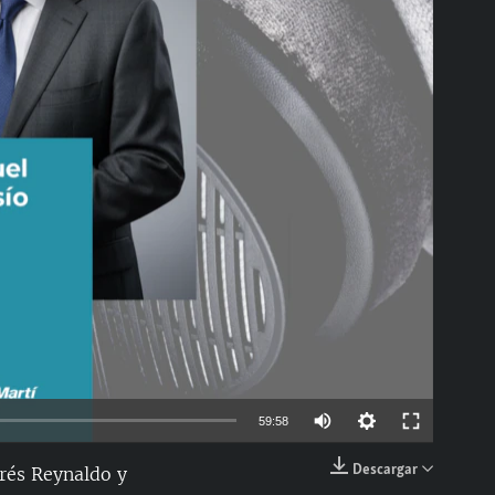
able
Auto
59:58
144p
Descargar
drés Reynaldo y
EMBED