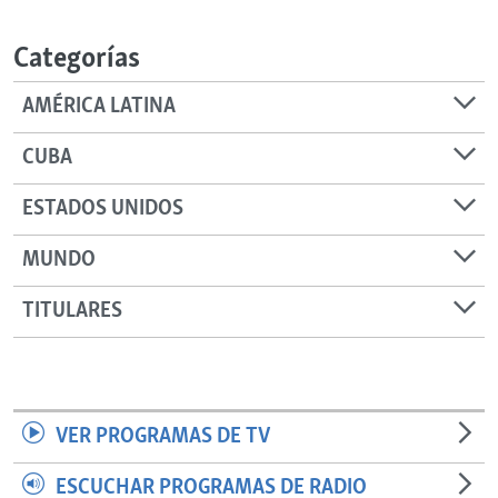
RADIO MARTÍ
Categorías
ESPECIALES
MULTIMEDIA
ESPECIALES
AMÉRICA LATINA
EDITORIALES
LA REALIDAD DE LA VIVIENDA EN CUBA
CUBA
SER VIEJO EN CUBA
SÍGUENOS
ESTADOS UNIDOS
KENTU-CUBANO
MUNDO
LOS SANTOS DE HIALEAH
DESINFORMACIÓN RUSA EN AMÉRICA LATINA
TITULARES
LA INVASIÓN DE RUSIA A UCRANIA
VER PROGRAMAS DE TV
ESCUCHAR PROGRAMAS DE RADIO