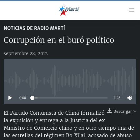
Enlaces
de
accesibilidad
NOTICIAS DE RADIO MARTÍ
TITULARES
Ir
Corrupción en el buró político
al
CUBA
contenido
septiembre 28, 2012
ESTADOS UNIDOS
principal
CUBA
Ir
AMÉRICA LATINA
DERECHOS HUMANOS
ESTADOS UNIDOS
a
INMIGRACIÓN
la
#11JCUBA, 5 AÑOS DESPUÉS
AMÉRICA 250
No media source currently available
navegación
MUNDO
INFORME DEL DEPARTAMENTO DE ESTADO DE EEUU
principal
SOBRE CUBA
0:00
1:23
DEPORTES
Ir
a
ARTE Y ENTRETENIMIENTO
Descargar
El Partido Comunista de China formalizó
la
la expulsión y entrega a la Justicia del ex
OPINIÓN GRÁFICA
búsqueda
Ministro de Comercio chino y en otro tiempo una de
AUDIOVISUALES MARTÍ
las estrellas del régimen Bo Xilai, acusado de abuso