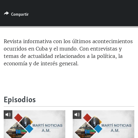
RADIO MARTÍ
Compartir
ESPECIALES
MULTIMEDIA
ESPECIALES
EDITORIALES
LA REALIDAD DE LA VIVIENDA EN CUBA
Revista informativa con los últimos acontecimientos
ocurridos en Cuba y el mundo. Con entrevistas y
SER VIEJO EN CUBA
SÍGUENOS
temas de actualidad relacionados a la política, la
KENTU-CUBANO
economía y de interés general.
LOS SANTOS DE HIALEAH
DESINFORMACIÓN RUSA EN AMÉRICA LATINA
LA INVASIÓN DE RUSIA A UCRANIA
Episodios