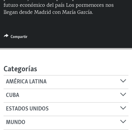
futuro económico del país Los pormenores nos
RADIO MARTÍ
llegan desde Madrid con María García.
ESPECIALES
MULTIMEDIA
ESPECIALES
EDITORIALES
LA REALIDAD DE LA VIVIENDA EN CUBA
Compartir
SER VIEJO EN CUBA
SÍGUENOS
KENTU-CUBANO
Categorías
LOS SANTOS DE HIALEAH
DESINFORMACIÓN RUSA EN AMÉRICA LATINA
AMÉRICA LATINA
LA INVASIÓN DE RUSIA A UCRANIA
CUBA
ESTADOS UNIDOS
MUNDO