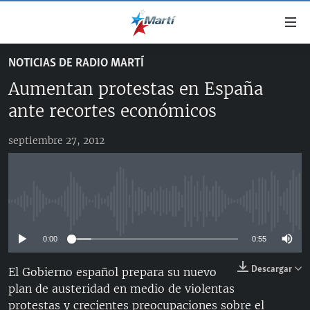
Enlaces
de
accesibilidad
NOTICIAS DE RADIO MARTÍ
TITULARES
Ir
Aumentan protestas en España
al
CUBA
contenido
ante recortes económicos
ESTADOS UNIDOS
principal
CUBA
Ir
septiembre 27, 2012
AMÉRICA LATINA
DERECHOS HUMANOS
ESTADOS UNIDOS
a
INMIGRACIÓN
la
#11JCUBA, 5 AÑOS DESPUÉS
AMÉRICA 250
navegación
MUNDO
INFORME DEL DEPARTAMENTO DE ESTADO DE EEUU
principal
No media source currently available
SOBRE CUBA
DEPORTES
Ir
a
0:00
0:55
ARTE Y ENTRETENIMIENTO
la
Descargar
El Gobierno español prepara su nuevo
OPINIÓN GRÁFICA
búsqueda
plan de austeridad en medio de violentas
AUDIOVISUALES MARTÍ
protestas y crecientes preocupaciones sobre el