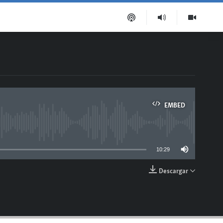
EMBED
able
10:29
Descargar
EMBED