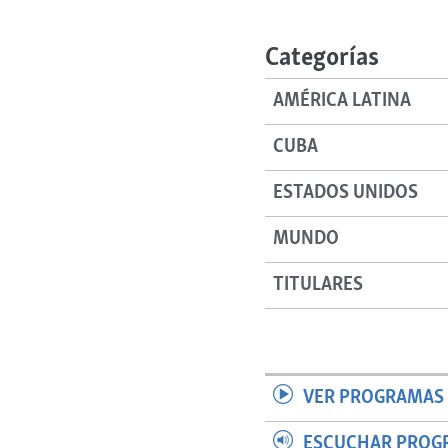
RADIO MARTÍ
ESPECIALES
Categorías
MULTIMEDIA
ESPECIALES
AMÉRICA LATINA
EDITORIALES
LA REALIDAD DE LA VIVIENDA EN
CUBA
CUBA
SER VIEJO EN CUBA
ESTADOS UNIDOS
KENTU-CUBANO
MUNDO
LOS SANTOS DE HIALEAH
DESINFORMACIÓN RUSA EN
TITULARES
AMÉRICA LATINA
LA INVASIÓN DE RUSIA A UCRANIA
VER PROGRAMAS 
ESCUCHAR PROG