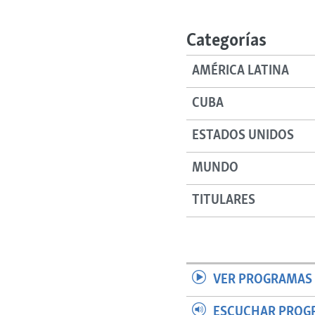
RADIO MARTÍ
ESPECIALES
Categorías
MULTIMEDIA
ESPECIALES
AMÉRICA LATINA
EDITORIALES
LA REALIDAD DE LA VIVIENDA EN
CUBA
CUBA
SER VIEJO EN CUBA
ESTADOS UNIDOS
KENTU-CUBANO
MUNDO
LOS SANTOS DE HIALEAH
DESINFORMACIÓN RUSA EN
TITULARES
AMÉRICA LATINA
LA INVASIÓN DE RUSIA A UCRANIA
VER PROGRAMAS 
ESCUCHAR PROG