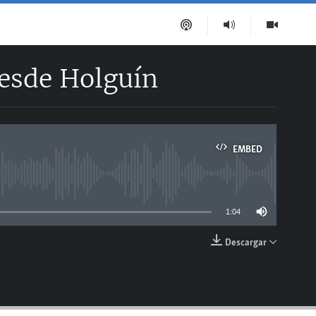
desde Holguín
EMBED
able
1:04
Descargar
EMBED