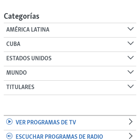
RADIO MARTÍ
Categorías
ESPECIALES
MULTIMEDIA
ESPECIALES
AMÉRICA LATINA
EDITORIALES
LA REALIDAD DE LA VIVIENDA EN CUBA
CUBA
SER VIEJO EN CUBA
SÍGUENOS
ESTADOS UNIDOS
KENTU-CUBANO
MUNDO
LOS SANTOS DE HIALEAH
DESINFORMACIÓN RUSA EN AMÉRICA LATINA
TITULARES
LA INVASIÓN DE RUSIA A UCRANIA
VER PROGRAMAS DE TV
ESCUCHAR PROGRAMAS DE RADIO