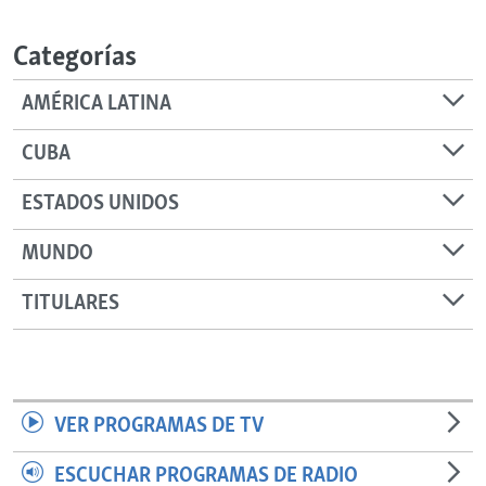
RADIO MARTÍ
Categorías
ESPECIALES
MULTIMEDIA
ESPECIALES
AMÉRICA LATINA
EDITORIALES
LA REALIDAD DE LA VIVIENDA EN CUBA
CUBA
SER VIEJO EN CUBA
SÍGUENOS
ESTADOS UNIDOS
KENTU-CUBANO
MUNDO
LOS SANTOS DE HIALEAH
DESINFORMACIÓN RUSA EN AMÉRICA LATINA
TITULARES
LA INVASIÓN DE RUSIA A UCRANIA
VER PROGRAMAS DE TV
ESCUCHAR PROGRAMAS DE RADIO