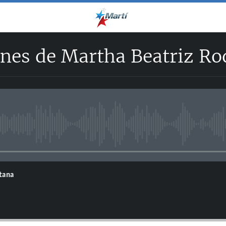
ones de Martha Beatriz Ro
No media source currently avail
ntana