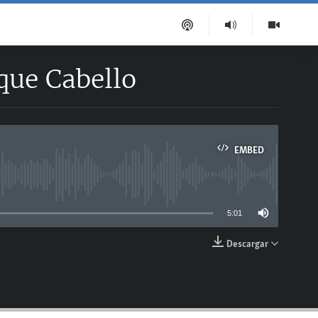
que Cabello
EMBED
able
5:01
Descargar
EMBED