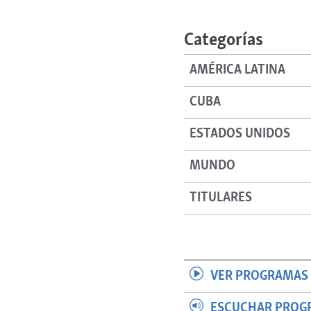
RADIO MARTÍ
ESPECIALES
Categorías
MULTIMEDIA
ESPECIALES
AMÉRICA LATINA
EDITORIALES
LA REALIDAD DE LA VIVIENDA EN
CUBA
CUBA
SER VIEJO EN CUBA
ESTADOS UNIDOS
KENTU-CUBANO
MUNDO
LOS SANTOS DE HIALEAH
DESINFORMACIÓN RUSA EN
TITULARES
AMÉRICA LATINA
LA INVASIÓN DE RUSIA A UCRANIA
VER PROGRAMAS 
ESCUCHAR PROG