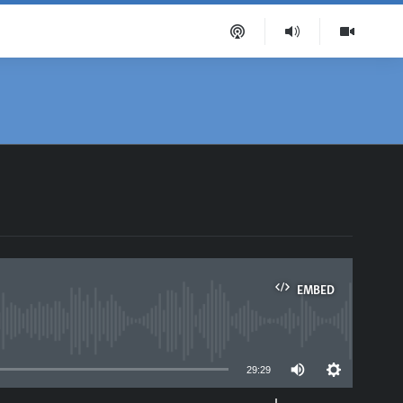
EMBED
able
29:29