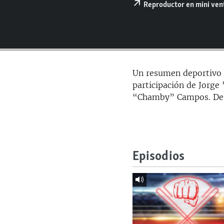
RADIO MARTÍ
Reproductor en mini ve
ESPECIALES
MULTIMEDIA
ESPECIALES
EDITORIALES
LA REALIDAD DE LA VIVIENDA EN
CUBA
Un resumen deportivo 
SER VIEJO EN CUBA
participación de Jorg
“Chamby” Campos. De l
KENTU-CUBANO
LOS SANTOS DE HIALEAH
DESINFORMACIÓN RUSA EN
AMÉRICA LATINA
Episodios
LA INVASIÓN DE RUSIA A UCRANIA