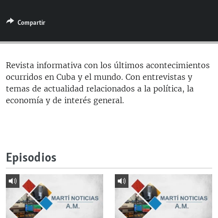
RADIO MARTÍ
Compartir
ESPECIALES
MULTIMEDIA
ESPECIALES
EDITORIALES
LA REALIDAD DE LA VIVIENDA EN CUBA
Revista informativa con los últimos acontecimientos
ocurridos en Cuba y el mundo. Con entrevistas y
SER VIEJO EN CUBA
SÍGUENOS
temas de actualidad relacionados a la política, la
KENTU-CUBANO
economía y de interés general.
LOS SANTOS DE HIALEAH
DESINFORMACIÓN RUSA EN AMÉRICA LATINA
LA INVASIÓN DE RUSIA A UCRANIA
Episodios