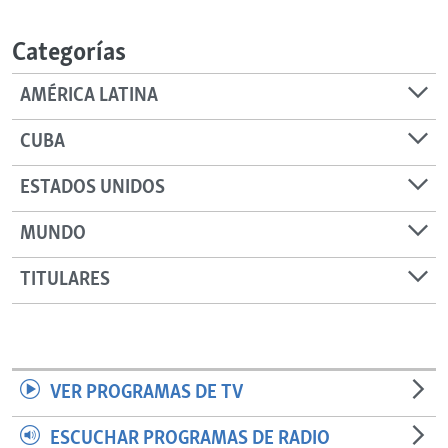
RADIO MARTÍ
Categorías
ESPECIALES
MULTIMEDIA
ESPECIALES
AMÉRICA LATINA
EDITORIALES
LA REALIDAD DE LA VIVIENDA EN CUBA
CUBA
SER VIEJO EN CUBA
SÍGUENOS
ESTADOS UNIDOS
KENTU-CUBANO
MUNDO
LOS SANTOS DE HIALEAH
DESINFORMACIÓN RUSA EN AMÉRICA LATINA
TITULARES
LA INVASIÓN DE RUSIA A UCRANIA
VER PROGRAMAS DE TV
ESCUCHAR PROGRAMAS DE RADIO