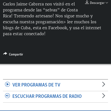
Descargar
Carlos Jaime Cabrera nos visitó en el
RADIO MARTÍ
programa desde las “selvas” de Costa
ESPECIALES
Rica! Tremendo artesano! Nos sigue mucho y
escucha nuestra programación> lee muchos los
MULTIMEDIA
ESPECIALES
blogs de Cuba, esta en Facebook, y usa el internet
EDITORIALES
LA REALIDAD DE LA VIVIENDA EN CUBA
para estar conectado!
SER VIEJO EN CUBA
SÍGUENOS
KENTU-CUBANO
Compartir
LOS SANTOS DE HIALEAH
DESINFORMACIÓN RUSA EN AMÉRICA LATINA
LA INVASIÓN DE RUSIA A UCRANIA
VER PROGRAMAS DE TV
ESCUCHAR PROGRAMAS DE RADIO