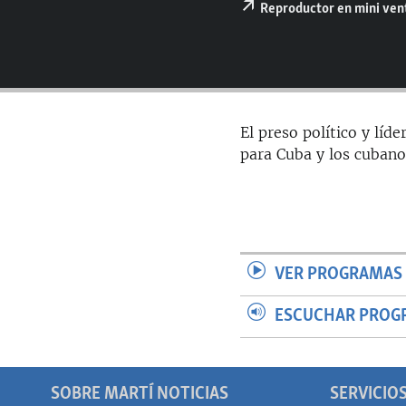
RADIO MARTÍ
Reproductor en mini ve
ESPECIALES
MULTIMEDIA
ESPECIALES
EDITORIALES
LA REALIDAD DE LA VIVIENDA EN
CUBA
El preso político y líd
SER VIEJO EN CUBA
para Cuba y los cubano
KENTU-CUBANO
LOS SANTOS DE HIALEAH
DESINFORMACIÓN RUSA EN
AMÉRICA LATINA
VER PROGRAMAS 
LA INVASIÓN DE RUSIA A UCRANIA
ESCUCHAR PROG
SOBRE MARTÍ NOTICIAS
SERVICIO