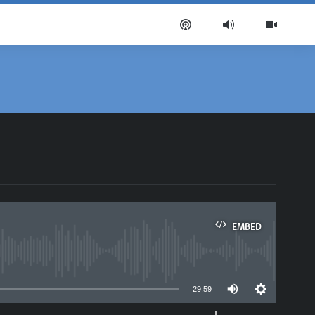
EMBED
able
29:59