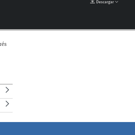
Descargar
EMBED
rés