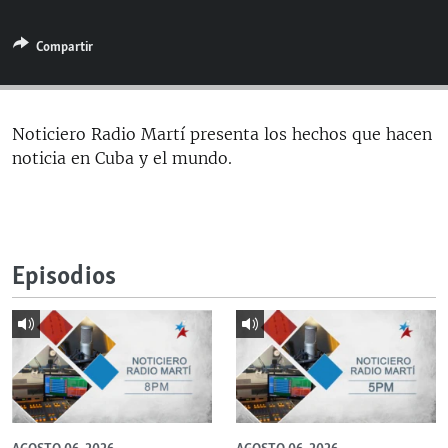
RADIO MARTÍ
Compartir
ESPECIALES
MULTIMEDIA
ESPECIALES
EDITORIALES
LA REALIDAD DE LA VIVIENDA EN CUBA
Noticiero Radio Martí presenta los hechos que hacen
noticia en Cuba y el mundo.
SER VIEJO EN CUBA
SÍGUENOS
KENTU-CUBANO
LOS SANTOS DE HIALEAH
Episodios
DESINFORMACIÓN RUSA EN AMÉRICA LATINA
LA INVASIÓN DE RUSIA A UCRANIA