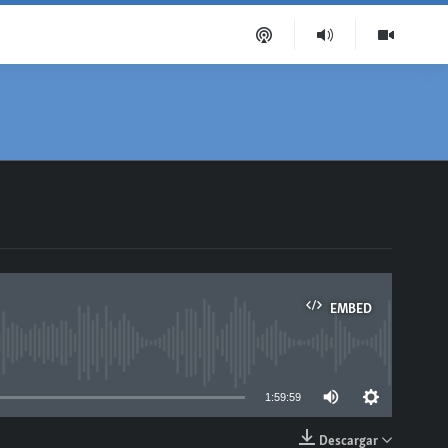
EMBED
able
1:59:59
Descargar