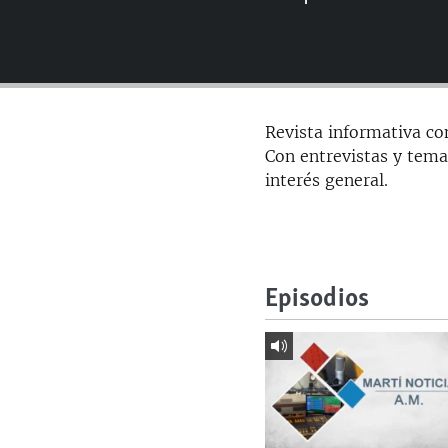
RADIO MARTÍ
ESPECIALES
MULTIMEDIA
ESPECIALES
EDITORIALES
LA REALIDAD DE LA VIVIENDA EN
Revista informativa co
CUBA
Con entrevistas y temas
SER VIEJO EN CUBA
interés general.
KENTU-CUBANO
LOS SANTOS DE HIALEAH
DESINFORMACIÓN RUSA EN
Episodios
AMÉRICA LATINA
LA INVASIÓN DE RUSIA A UCRANIA