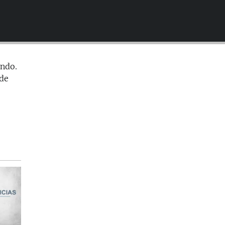
EMBED
undo.
 de