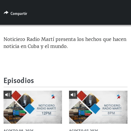
RADIO MARTÍ
Compartir
ESPECIALES
MULTIMEDIA
ESPECIALES
EDITORIALES
LA REALIDAD DE LA VIVIENDA EN CUBA
Noticiero Radio Martí presenta los hechos que hacen
noticia en Cuba y el mundo.
SER VIEJO EN CUBA
SÍGUENOS
KENTU-CUBANO
LOS SANTOS DE HIALEAH
Episodios
DESINFORMACIÓN RUSA EN AMÉRICA LATINA
LA INVASIÓN DE RUSIA A UCRANIA