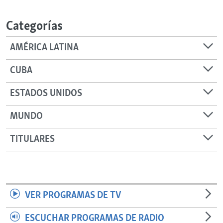
RADIO MARTÍ
Categorías
ESPECIALES
MULTIMEDIA
ESPECIALES
AMÉRICA LATINA
EDITORIALES
LA REALIDAD DE LA VIVIENDA EN CUBA
CUBA
SER VIEJO EN CUBA
SÍGUENOS
ESTADOS UNIDOS
KENTU-CUBANO
MUNDO
LOS SANTOS DE HIALEAH
DESINFORMACIÓN RUSA EN AMÉRICA LATINA
TITULARES
LA INVASIÓN DE RUSIA A UCRANIA
VER PROGRAMAS DE TV
ESCUCHAR PROGRAMAS DE RADIO