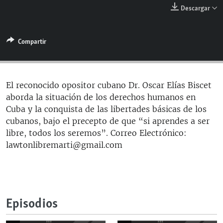
RADIO MARTÍ
Descargar
ESPECIALES
Compartir
MULTIMEDIA
ESPECIALES
EDITORIALES
LA REALIDAD DE LA VIVIENDA EN CUBA
SER VIEJO EN CUBA
El reconocido opositor cubano Dr. Oscar Elías Biscet
SÍGUENOS
aborda la situación de los derechos humanos en
KENTU-CUBANO
Cuba y la conquista de las libertades básicas de los
LOS SANTOS DE HIALEAH
cubanos, bajo el precepto de que “si aprendes a ser
libre, todos los seremos”. Correo Electrónico:
DESINFORMACIÓN RUSA EN AMÉRICA LATINA
lawtonlibremarti@gmail.com
LA INVASIÓN DE RUSIA A UCRANIA
Episodios