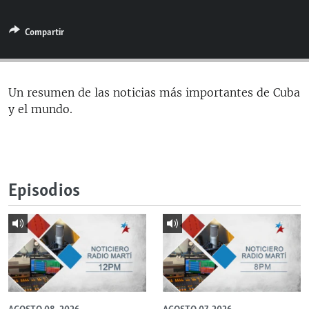
RADIO MARTÍ
Compartir
ESPECIALES
MULTIMEDIA
ESPECIALES
EDITORIALES
LA REALIDAD DE LA VIVIENDA EN CUBA
Un resumen de las noticias más importantes de Cuba
y el mundo.
SER VIEJO EN CUBA
SÍGUENOS
KENTU-CUBANO
LOS SANTOS DE HIALEAH
Episodios
DESINFORMACIÓN RUSA EN AMÉRICA LATINA
LA INVASIÓN DE RUSIA A UCRANIA