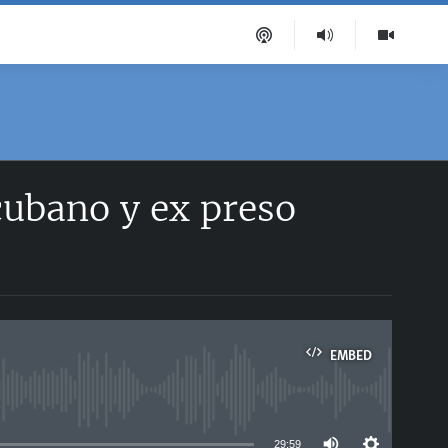
ubano y ex preso
EMBED
able
29:59