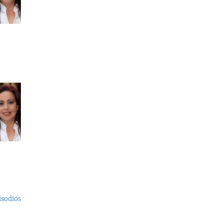
,
isodios