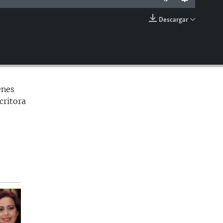
Descargar
EMBED
enes
critora