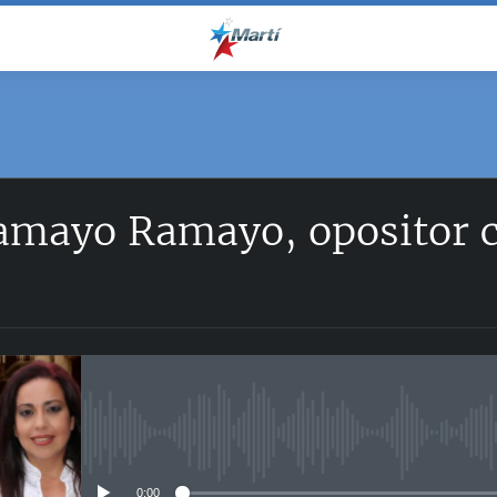
amayo Ramayo, opositor c
No media source currently avail
0:00