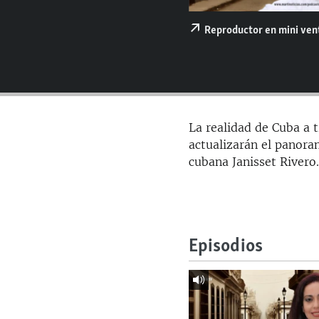
RADIO MARTÍ
ESPECIALES
Reproductor en mini ve
MULTIMEDIA
ESPECIALES
EDITORIALES
LA REALIDAD DE LA VIVIENDA EN
CUBA
SER VIEJO EN CUBA
La realidad de Cuba a t
actualizarán el panoram
KENTU-CUBANO
cubana Janisset Rivero
LOS SANTOS DE HIALEAH
DESINFORMACIÓN RUSA EN
AMÉRICA LATINA
LA INVASIÓN DE RUSIA A UCRANIA
Episodios