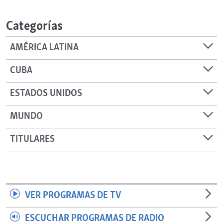
RADIO MARTÍ
Categorías
ESPECIALES
MULTIMEDIA
ESPECIALES
AMÉRICA LATINA
EDITORIALES
LA REALIDAD DE LA VIVIENDA EN CUBA
CUBA
SER VIEJO EN CUBA
SÍGUENOS
ESTADOS UNIDOS
KENTU-CUBANO
MUNDO
LOS SANTOS DE HIALEAH
DESINFORMACIÓN RUSA EN AMÉRICA LATINA
TITULARES
LA INVASIÓN DE RUSIA A UCRANIA
VER PROGRAMAS DE TV
ESCUCHAR PROGRAMAS DE RADIO