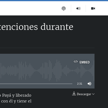
etenciones durante
EMBED
able
2:31
Descargar
o Payá y liberado
EMBED
con él y tiene el