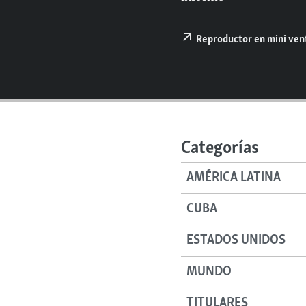
RADIO MARTÍ
ESPECIALES
Reproductor en mini ve
MULTIMEDIA
ESPECIALES
EDITORIALES
LA REALIDAD DE LA VIVIENDA EN
CUBA
SER VIEJO EN CUBA
KENTU-CUBANO
Categorías
LOS SANTOS DE HIALEAH
AMÉRICA LATINA
DESINFORMACIÓN RUSA EN
AMÉRICA LATINA
CUBA
LA INVASIÓN DE RUSIA A UCRANIA
ESTADOS UNIDOS
MUNDO
TITULARES