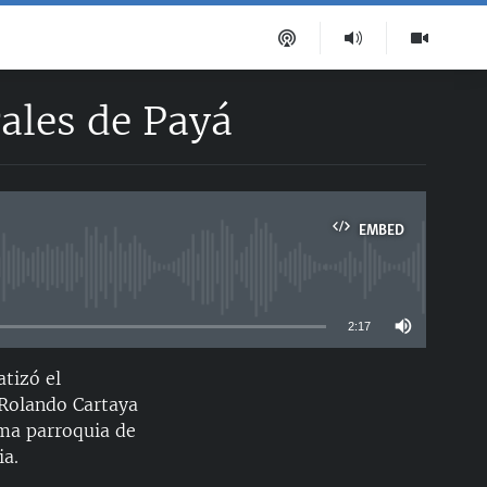
rales de Payá
EMBED
able
2:17
tizó el
EMBED
. Rolando Cartaya
sma parroquia de
ia.