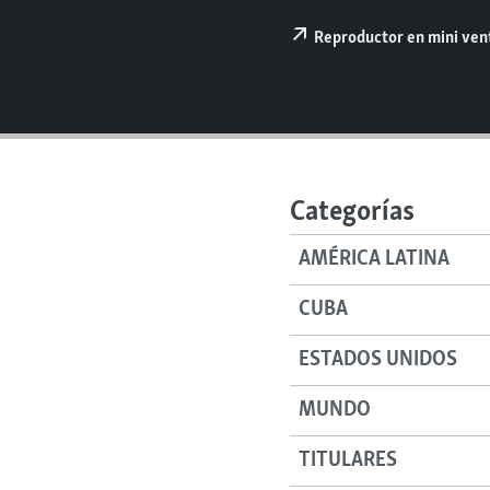
RADIO MARTÍ
Reproductor en mini ve
ESPECIALES
MULTIMEDIA
ESPECIALES
EDITORIALES
LA REALIDAD DE LA VIVIENDA EN
CUBA
SER VIEJO EN CUBA
Categorías
KENTU-CUBANO
AMÉRICA LATINA
LOS SANTOS DE HIALEAH
DESINFORMACIÓN RUSA EN
CUBA
AMÉRICA LATINA
ESTADOS UNIDOS
LA INVASIÓN DE RUSIA A UCRANIA
MUNDO
TITULARES