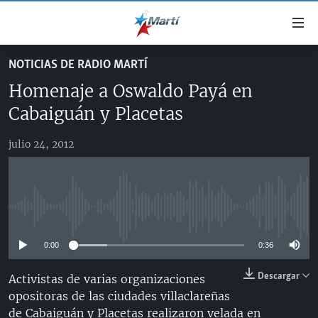
Enlaces
de
accesibilidad
NOTICIAS DE RADIO MARTÍ
TITULARES
Ir
Homenaje a Oswaldo Payá en
al
CUBA
contenido
Cabaiguán y Placetas
ESTADOS UNIDOS
principal
CUBA
Ir
julio 24, 2012
AMÉRICA LATINA
DERECHOS HUMANOS
ESTADOS UNIDOS
a
INMIGRACIÓN
la
#11JCUBA, 5 AÑOS DESPUÉS
AMÉRICA 250
navegación
MUNDO
INFORME DEL DEPARTAMENTO DE ESTADO DE EEUU
principal
No media source currently available
SOBRE CUBA
DEPORTES
Ir
a
0:00
0:36
ARTE Y ENTRETENIMIENTO
la
Descargar
Activistas de varias organizaciones
OPINIÓN GRÁFICA
búsqueda
opositoras de las ciudades villaclareñas
AUDIOVISUALES MARTÍ
de Cabaiguán y Placetas realizaron velada en