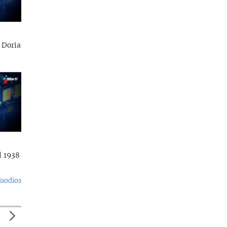
 Doria
l 1938
isodios