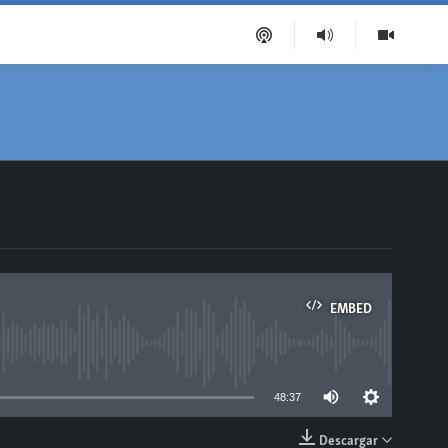
EMBED
able
48:37
Descargar