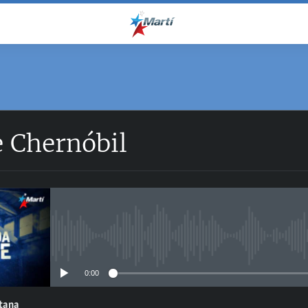
e Chernóbil
No media source currently avail
0:00
ntana