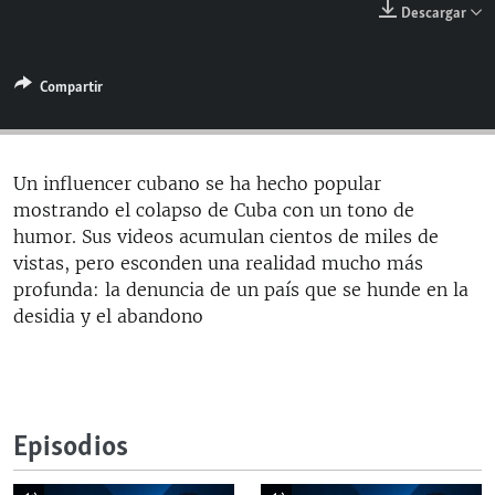
Descargar
RADIO MARTÍ
ESPECIALES
Compartir
MULTIMEDIA
ESPECIALES
EDITORIALES
LA REALIDAD DE LA VIVIENDA EN CUBA
SER VIEJO EN CUBA
Un influencer cubano se ha hecho popular
SÍGUENOS
mostrando el colapso de Cuba con un tono de
KENTU-CUBANO
humor. Sus videos acumulan cientos de miles de
LOS SANTOS DE HIALEAH
vistas, pero esconden una realidad mucho más
profunda: la denuncia de un país que se hunde en la
DESINFORMACIÓN RUSA EN AMÉRICA LATINA
desidia y el abandono
LA INVASIÓN DE RUSIA A UCRANIA
Episodios