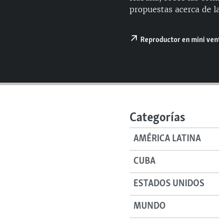
RADIO MARTÍ
propuestas acerca de la
ESPECIALES
MULTIMEDIA
ESPECIALES
Reproductor en mini ve
EDITORIALES
LA REALIDAD DE LA VIVIENDA EN
CUBA
SER VIEJO EN CUBA
KENTU-CUBANO
Categorías
LOS SANTOS DE HIALEAH
DESINFORMACIÓN RUSA EN
AMÉRICA LATINA
AMÉRICA LATINA
CUBA
LA INVASIÓN DE RUSIA A UCRANIA
ESTADOS UNIDOS
MUNDO