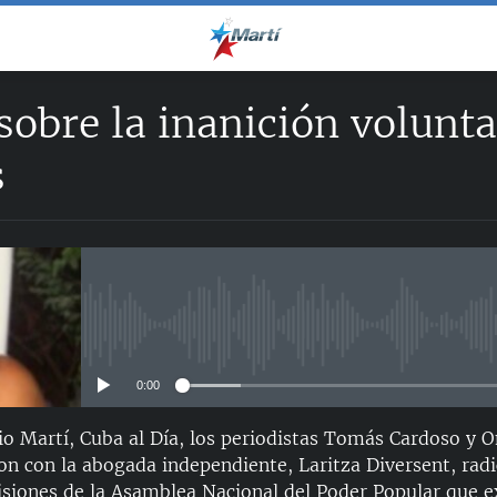
sobre la inanición volunta
s
No media source currently avail
0:00
o Martí, Cuba al Día, los periodistas Tomás Cardoso y
 con la abogada independiente, Laritza Diversent, rad
isiones de la Asamblea Nacional del Poder Popular que 