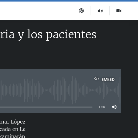
ria y los pacientes
EMBED
able
1:50
 Omar López
EMBED
icada en La
examinarán