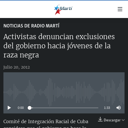
Enlaces
de
accesibilidad
NOTICIAS DE RADIO MARTÍ
TITULARES
Ir
Activistas denuncian exclusiones
al
CUBA
contenido
del gobierno hacia jóvenes de la
ESTADOS UNIDOS
principal
CUBA
raza negra
Ir
AMÉRICA LATINA
DERECHOS HUMANOS
ESTADOS UNIDOS
a
julio 20, 2012
INMIGRACIÓN
la
#11JCUBA, 5 AÑOS DESPUÉS
AMÉRICA 250
navegación
MUNDO
INFORME DEL DEPARTAMENTO DE ESTADO DE EEUU
principal
SOBRE CUBA
DEPORTES
Ir
No media source currently available
a
ARTE Y ENTRETENIMIENTO
la
0:00
1:33
OPINIÓN GRÁFICA
búsqueda
Descargar
Comité de Integración Racial de Cuba
AUDIOVISUALES MARTÍ