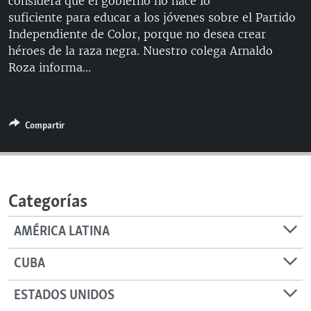
considera que el gobierno no hace lo
RADIO MARTÍ
suficiente para educar a los jóvenes sobre el Partido
Independiente de Color, porque no desea crear
ESPECIALES
héroes de la raza negra. Nuestro colega Arnaldo
MULTIMEDIA
ESPECIALES
Roza informa...
EDITORIALES
LA REALIDAD DE LA VIVIENDA EN CUBA
SER VIEJO EN CUBA
SÍGUENOS
Compartir
KENTU-CUBANO
LOS SANTOS DE HIALEAH
DESINFORMACIÓN RUSA EN AMÉRICA LATINA
Categorías
LA INVASIÓN DE RUSIA A UCRANIA
AMÉRICA LATINA
CUBA
ESTADOS UNIDOS