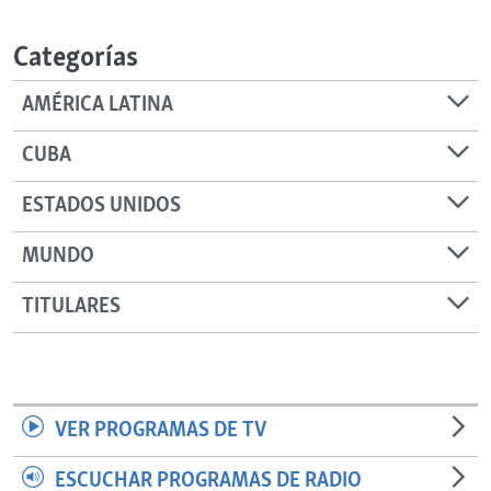
RADIO MARTÍ
Categorías
ESPECIALES
MULTIMEDIA
ESPECIALES
AMÉRICA LATINA
EDITORIALES
LA REALIDAD DE LA VIVIENDA EN CUBA
CUBA
SER VIEJO EN CUBA
SÍGUENOS
ESTADOS UNIDOS
KENTU-CUBANO
MUNDO
LOS SANTOS DE HIALEAH
DESINFORMACIÓN RUSA EN AMÉRICA LATINA
TITULARES
LA INVASIÓN DE RUSIA A UCRANIA
VER PROGRAMAS DE TV
ESCUCHAR PROGRAMAS DE RADIO