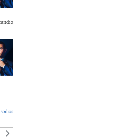
randío
isodios