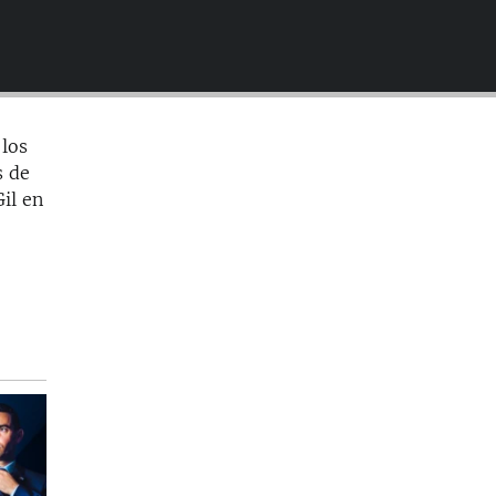
EMBED
 los
s de
il en