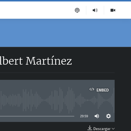
lbert Martínez
EMBED
able
29:59
Descargar