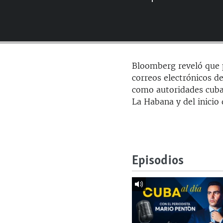
RADIO MARTÍ
ESPECIALES
MULTIMEDIA
ESPECIALES
EDITORIALES
LA REALIDAD DE LA VIVIENDA EN
Bloomberg reveló que 
CUBA
correos electrónicos 
SER VIEJO EN CUBA
como autoridades cuban
La Habana y del inicio
KENTU-CUBANO
LOS SANTOS DE HIALEAH
DESINFORMACIÓN RUSA EN
AMÉRICA LATINA
Episodios
LA INVASIÓN DE RUSIA A UCRANIA