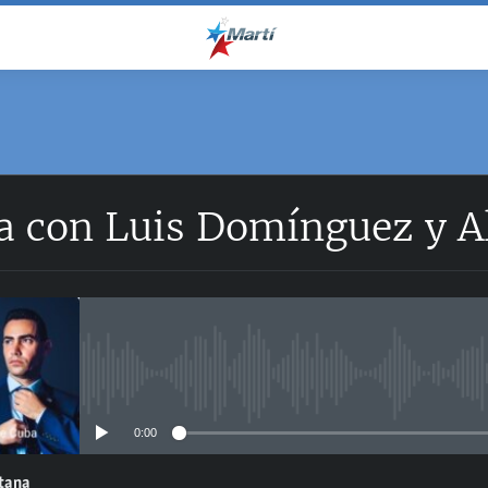
ía con Luis Domínguez y A
No media source currently avail
0:00
ntana