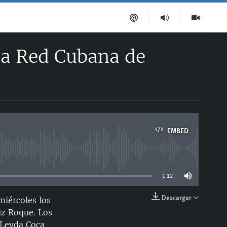
la Red Cubana de
EMBED
able
1:12
Descargar
miércoles los
EMBED
riz Roque. Los
 Leyda Coca