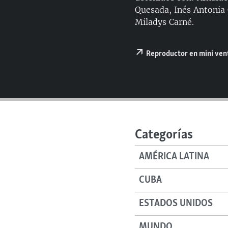
RADIO MARTÍ
Quesada, Inés Antonia
ESPECIALES
Miladys Carné.
MULTIMEDIA
ESPECIALES
Reproductor en mini ve
EDITORIALES
LA REALIDAD DE LA VIVIENDA EN
CUBA
SER VIEJO EN CUBA
KENTU-CUBANO
LOS SANTOS DE HIALEAH
Categorías
DESINFORMACIÓN RUSA EN
AMÉRICA LATINA
AMÉRICA LATINA
LA INVASIÓN DE RUSIA A UCRANIA
CUBA
ESTADOS UNIDOS
MUNDO