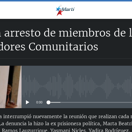
 arresto de miembros de 
ores Comunitarios
No media source currently avail
0:00
a interrumpió nuevamente la reunión que realizan cada 
La denuncia la hizo la ex prisionera política, Marta Beat
o Ramos Lauzurrique, Yasmani Nicles, Yadira Rodríguez,