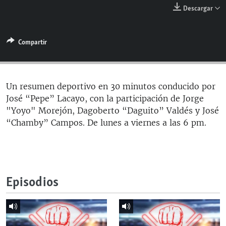
RADIO MARTÍ
Descargar
ESPECIALES
Compartir
MULTIMEDIA
ESPECIALES
EDITORIALES
LA REALIDAD DE LA VIVIENDA EN CUBA
SER VIEJO EN CUBA
Un resumen deportivo en 30 minutos conducido por
SÍGUENOS
José “Pepe” Lacayo, con la participación de Jorge
KENTU-CUBANO
"Yoyo" Morejón, Dagoberto “Daguito” Valdés y José
LOS SANTOS DE HIALEAH
“Chamby” Campos. De lunes a viernes a las 6 pm.
DESINFORMACIÓN RUSA EN AMÉRICA LATINA
LA INVASIÓN DE RUSIA A UCRANIA
Episodios