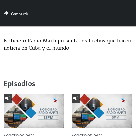
RADIO MARTÍ
Compartir
ESPECIALES
MULTIMEDIA
ESPECIALES
EDITORIALES
LA REALIDAD DE LA VIVIENDA EN CUBA
Noticiero Radio Martí presenta los hechos que hacen
noticia en Cuba y el mundo.
SER VIEJO EN CUBA
SÍGUENOS
KENTU-CUBANO
LOS SANTOS DE HIALEAH
Episodios
DESINFORMACIÓN RUSA EN AMÉRICA LATINA
LA INVASIÓN DE RUSIA A UCRANIA