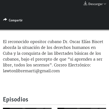
RADIO MARTÍ
Descargar
ESPECIALES
Compartir
MULTIMEDIA
ESPECIALES
EDITORIALES
LA REALIDAD DE LA VIVIENDA EN CUBA
SER VIEJO EN CUBA
El reconocido opositor cubano Dr. Oscar Elías Biscet
SÍGUENOS
aborda la situación de los derechos humanos en
KENTU-CUBANO
Cuba y la conquista de las libertades básicas de los
LOS SANTOS DE HIALEAH
cubanos, bajo el precepto de que “si aprendes a ser
libre, todos los seremos”. Correo Electrónico:
DESINFORMACIÓN RUSA EN AMÉRICA LATINA
lawtonlibremarti@gmail.com
LA INVASIÓN DE RUSIA A UCRANIA
Episodios