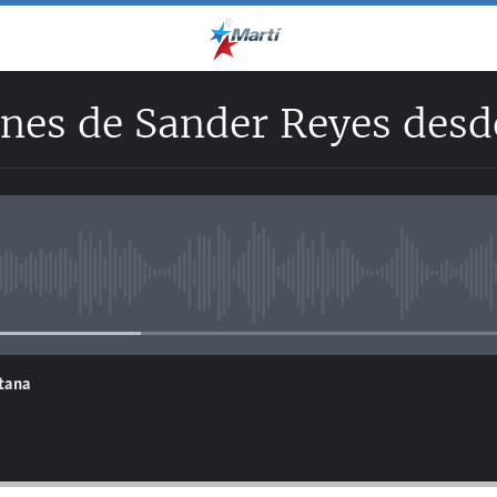
nes de Sander Reyes desde
No media source currently avail
ntana