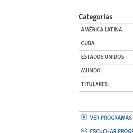
RADIO MARTÍ
ESPECIALES
Categorías
MULTIMEDIA
ESPECIALES
AMÉRICA LATINA
EDITORIALES
LA REALIDAD DE LA VIVIENDA EN
CUBA
CUBA
SER VIEJO EN CUBA
ESTADOS UNIDOS
KENTU-CUBANO
MUNDO
LOS SANTOS DE HIALEAH
DESINFORMACIÓN RUSA EN
TITULARES
AMÉRICA LATINA
LA INVASIÓN DE RUSIA A UCRANIA
VER PROGRAMAS 
ESCUCHAR PROG