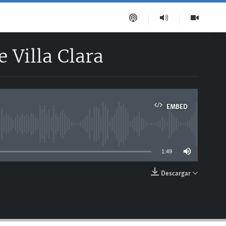
 Villa Clara
EMBED
able
1:49
Descargar
EMBED