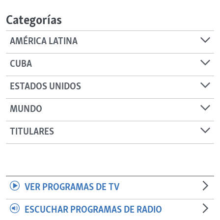
RADIO MARTÍ
Categorías
ESPECIALES
AMÉRICA LATINA
MULTIMEDIA
ESPECIALES
EDITORIALES
LA REALIDAD DE LA VIVIENDA EN CUBA
CUBA
SER VIEJO EN CUBA
ESTADOS UNIDOS
SÍGUENOS
KENTU-CUBANO
MUNDO
LOS SANTOS DE HIALEAH
TITULARES
DESINFORMACIÓN RUSA EN AMÉRICA LATINA
LA INVASIÓN DE RUSIA A UCRANIA
VER PROGRAMAS DE TV
ESCUCHAR PROGRAMAS DE RADIO