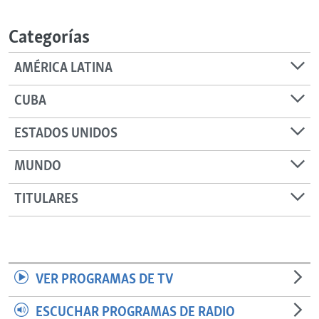
RADIO MARTÍ
Categorías
ESPECIALES
MULTIMEDIA
ESPECIALES
AMÉRICA LATINA
EDITORIALES
LA REALIDAD DE LA VIVIENDA EN CUBA
CUBA
SER VIEJO EN CUBA
SÍGUENOS
ESTADOS UNIDOS
KENTU-CUBANO
MUNDO
LOS SANTOS DE HIALEAH
DESINFORMACIÓN RUSA EN AMÉRICA LATINA
TITULARES
LA INVASIÓN DE RUSIA A UCRANIA
VER PROGRAMAS DE TV
ESCUCHAR PROGRAMAS DE RADIO