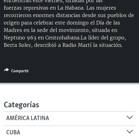
encuentran este viernes, sitiadas por las
RADIO MARTÍ
fuerzas represivas en La Habana. Las mujeres
recorrieron enormes distancias desde sus pueblos de
ESPECIALES
origen para celebrar este domingo el Día de las
MULTIMEDIA
ESPECIALES
Madres en la sede del movimiento, situada en
Neptuno 963 en Centrohabana.La líder del grupo,
EDITORIALES
LA REALIDAD DE LA VIVIENDA EN CUBA
Berta Soler, describió a Radio Martí la situación.
SER VIEJO EN CUBA
SÍGUENOS
KENTU-CUBANO
Compartir
LOS SANTOS DE HIALEAH
DESINFORMACIÓN RUSA EN AMÉRICA LATINA
LA INVASIÓN DE RUSIA A UCRANIA
Categorías
AMÉRICA LATINA
CUBA